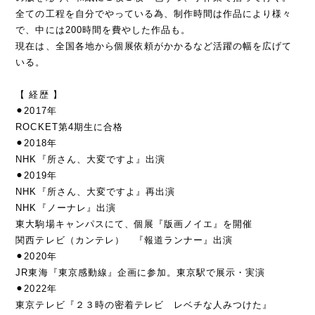
全ての工程を自分でやっている為、制作時間は作品により様々
で、中には200時間を費やした作品も。
現在は、全国各地から個展依頼がかかるなど活躍の幅を広げて
いる。
【 経歴 】
⚫︎2017年
ROCKET第4期生に合格
⚫︎2018年
NHK『所さん、大変ですよ』出演
⚫︎2019年
NHK『所さん、大変ですよ』再出演
NHK『ノーナレ』出演
東大駒場キャンパスにて、個展『版画ノイエ』を開催
関西テレビ（カンテレ） 『報道ランナー』出演
⚫︎2020年
JR東海『東京感動線』企画に参加。東京駅で展示・実演
⚫︎2022年
東京テレビ『２３時の密着テレビ レベチな人みつけた』