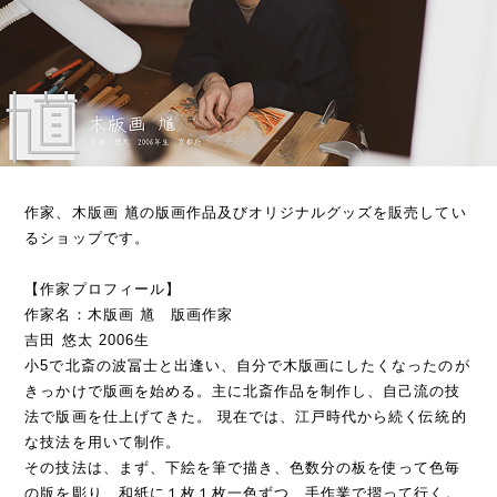
作家、木版画 馗の版画作品及びオリジナルグッズを販売してい
るショップです。
【作家プロフィール】
作家名：木版画 馗 版画作家
吉田 悠太 2006生
小5で北斎の波冨士と出逢い、自分で木版画にしたくなったのが
きっかけで版画を始める。主に北斎作品を制作し、自己流の技
法で版画を仕上げてきた。 現在では、江戸時代から続く伝統的
な技法を用いて制作。
その技法は、まず、下絵を筆で描き、色数分の板を使って色毎
の版を彫り、和紙に１枚１枚一色ずつ、手作業で摺って行く。