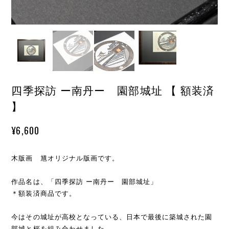
四季探訪 ー南丹ー 園部城址 【 額装済
】
¥6,600
木版画 馗オリジナル版画です。
作品名は、「四季探訪 ー南丹ー 園部城址」
＊額装済商品です。
今はその城址が高校となっている、日本で最後に築城された園
部城と桜を組み合わせました。