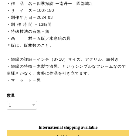
・作 品 名＝四季探訪 ー南丹ー 園部城址
・サ イ ズ＝100×150
・制作年月日＝2024.03
・制 作 時 間 ＝13時間
・特殊技法の有無＝無
・画 材＝五版／水彩絵の具
＊版は、版枚数のこと。
・額縁の詳細＝インチ（8×10）サイズ、アクリル、紐付き
・額縁の特徴＝木製で漆黒、というシンプルなフレームなので
喧騒さがなく、素朴に作品を引き立てます。
・マ ッ ト＝黒
数量
International shipping available