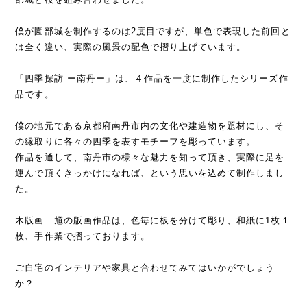
僕が園部城を制作するのは2度目ですが、単色で表現した前回と
は全く違い、実際の風景の配色で摺り上げています。
「四季探訪 ー南丹ー」は、４作品を一度に制作したシリーズ作
品です。
僕の地元である京都府南丹市内の文化や建造物を題材にし、そ
の縁取りに各々の四季を表すモチーフを彫っています。
作品を通して、南丹市の様々な魅力を知って頂き、実際に足を
運んで頂くきっかけになれば、という思いを込めて制作しまし
た。
木版画 馗の版画作品は、色毎に板を分けて彫り、和紙に1枚１
枚、手作業で摺っております。
ご自宅のインテリアや家具と合わせてみてはいかがでしょう
か？