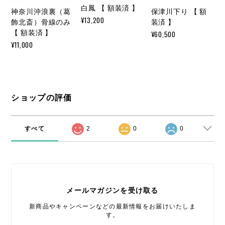
白鳳 【 額装済 】
神奈川沖浪裏（葛
保津川下り 【 額
¥13,200
飾北斎）骨線のみ
装済 】
【 額装済 】
¥60,500
¥11,000
ショップの評価
すべて
2
0
0
メールマガジンを受け取る
新商品やキャンペーンなどの最新情報をお届けいたしま
す。