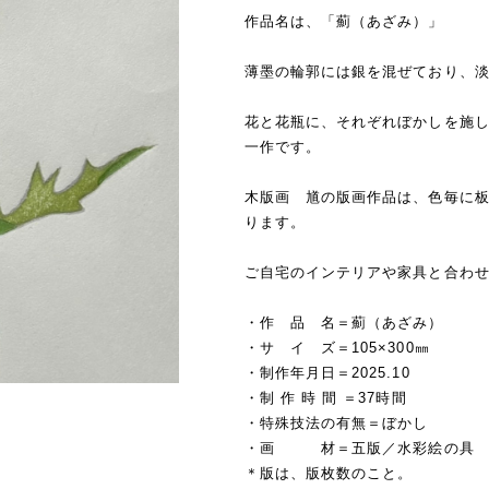
作品名は、「薊（あざみ）」
薄墨の輪郭には銀を混ぜており、
花と花瓶に、それぞれぼかしを施し
一作です。
木版画 馗の版画作品は、色毎に板
ります。
ご自宅のインテリアや家具と合わ
・作 品 名＝薊（あざみ）
・サ イ ズ＝105×300㎜
・制作年月日＝2025.10
・制 作 時 間 ＝37時間
・特殊技法の有無＝ぼかし
・画 材＝五版／水彩絵の具
＊版は、版枚数のこと。