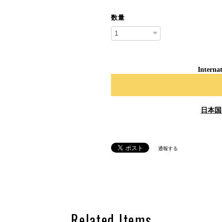
数量
Internat
日本国
通報する
Related Items