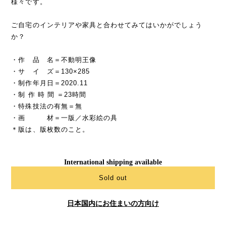
様々です。
ご自宅のインテリアや家具と合わせてみてはいかがでしょう
か？
・作 品 名＝不動明王像
・サ イ ズ＝130×285
・制作年月日＝2020.11
・制 作 時 間 ＝23時間
・特殊技法の有無＝無
・画 材＝一版／水彩絵の具
＊版は、版枚数のこと。
International shipping available
Sold out
日本国内にお住まいの方向け