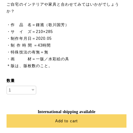
ご自宅のインテリアや家具と合わせてみてはいかがでしょう
か？
・作 品 名＝鍾馗（歌川国芳）
・サ イ ズ＝210×285
・制作年月日＝2020.05
・制 作 時 間 ＝43時間
・特殊技法の有無＝無
・画 材＝一版／水彩絵の具
＊版は、版枚数のこと。
数量
International shipping available
Add to cart