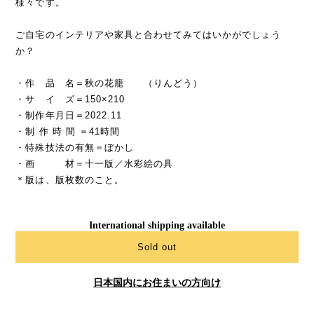
様々です。
ご自宅のインテリアや家具と合わせてみてはいかがでしょう
か？
・作 品 名＝秋の花籠 （りんどう）
・サ イ ズ＝150×210
・制作年月日＝2022.11
・制 作 時 間 ＝41時間
・特殊技法の有無＝ぼかし
・画 材＝十一版／水彩絵の具
＊版は、版枚数のこと。
International shipping available
Sold out
日本国内にお住まいの方向け