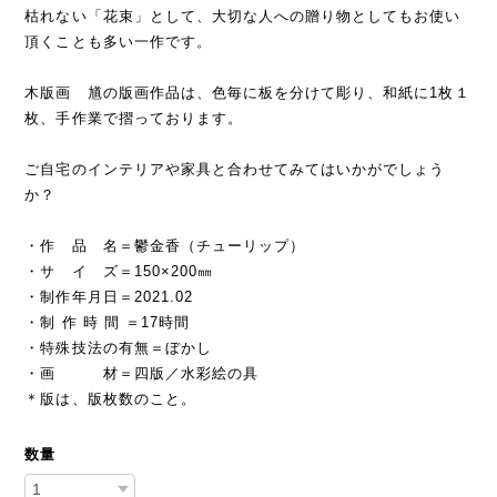
枯れない「花束」として、大切な人への贈り物としてもお使い
頂くことも多い一作です。
木版画 馗の版画作品は、色毎に板を分けて彫り、和紙に1枚１
枚、手作業で摺っております。
ご自宅のインテリアや家具と合わせてみてはいかがでしょう
か？
・作 品 名＝鬱金香（チューリップ）
・サ イ ズ＝150×200㎜
・制作年月日＝2021.02
・制 作 時 間 ＝17時間
・特殊技法の有無＝ぼかし
・画 材＝四版／水彩絵の具
＊版は、版枚数のこと。
数量