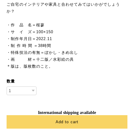
ご自宅のインテリアや家具と合わせてみてはいかがでしょう
か？
・作 品 名＝桜蓼
・サ イ ズ＝100×150
・制作年月日＝2022.11
・制 作 時 間 ＝38時間
・特殊技法の有無＝ぼかし・きめ出し
・画 材＝十二版／水彩絵の具
＊版は、版枚数のこと。
数量
International shipping available
Add to cart