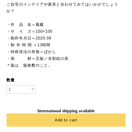
ご自宅のインテリアや家具と合わせてみてはいかがでしょう
か？
・作 品 名＝鳳蝶
・サ イ ズ＝150×100
・制作年月日＝2020.09
・制 作 時 間 ＝13時間
・特殊技法の有無＝ぼかし
・画 材＝五版／水彩絵の具
＊版は、版枚数のこと。
数量
International shipping available
Add to cart