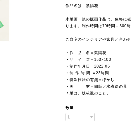
作品名は、紫陽花
木版画 馗の版画作品は、色毎に板
ります。制作時間は70時間～300
ご自宅のインテリアや家具と合わ
・作 品 名＝紫陽花
・サ イ ズ＝150×100
・制作年月日＝2022.06
・制 作 時 間 ＝23時間
・特殊技法の有無＝ぼかし
・画 材＝四版／水彩絵の具
＊版は、版枚数のこと。
数量