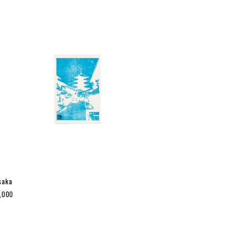
saka
1,000