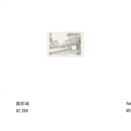
園部城
Ya
¥2,200
¥1